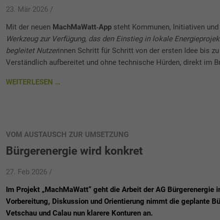
23. Mär 2026 /
Mit der neuen
MachMaWatt‑App
steht Kommunen, Initiativen und
Werkzeug zur Verfügung, das den Einstieg in lokale Energieproje
begleitet Nutzer
innen Schritt für Schritt von der ersten Idee bis
Verständlich aufbereitet und ohne technische Hürden, direkt im B
WEITERLESEN …
VOM AUSTAUSCH ZUR UMSETZUNG
Bürgerenergie wird konkret
27. Feb 2026 /
Im Projekt „MachMaWatt“ geht die Arbeit der AG Bürgerenergie i
Vorbereitung, Diskussion und Orientierung nimmt die geplante B
Vetschau und Calau nun klarere Konturen an.