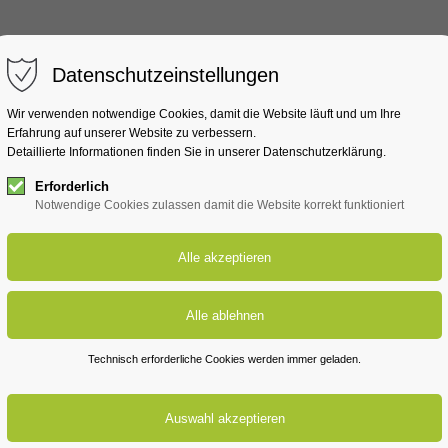
MachMaWatt
Lausitz
Rh
Datenschutzeinstellungen
Wir verwenden notwendige Cookies, damit die Website läuft und um Ihre
Erfahrung auf unserer Website zu verbessern.
Detaillierte Informationen finden Sie in unserer Datenschutzerklärung.
Erforderlich
Notwendige Cookies zulassen damit die Website korrekt funktioniert
BÜRGERENERGIE MITGESTALTEN
Großer Auftakt für Doberlug-Kirchhain
17. Sep 2026 /
Technisch erforderliche Cookies werden immer geladen.
Wir laden alle Menschen der Region ein, gemeinsam die Potenzial
und aktiv mitzugestalten.