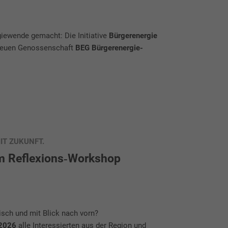
rgiewende gemacht: Die Initiative
Bürgerenergie
r neuen Genossenschaft
BEG Bürgerenergie-
T ZUKUNFT.
zum Reflexions‑Workshop
sch und mit Blick nach vorn?
 2026
alle Interessierten aus der Region und