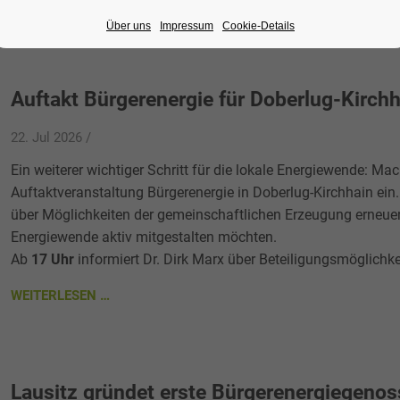
WEITERLESEN …
Über uns
Impressum
Cookie-Details
Auftakt Bürgerenergie für Doberlug-Kirch
22. Jul 2026 /
Ein weiterer wichtiger Schritt für die lokale Energiewende: Mac
Auftaktveranstaltung Bürgerenergie in Doberlug-Kirchhain ein. E
über Möglichkeiten der gemeinschaftlichen Erzeugung erneuer
Energiewende aktiv mitgestalten möchten.
Ab
17 Uhr
informiert Dr. Dirk Marx über Beteiligungsmöglichkei
WEITERLESEN …
Lausitz gründet erste Bürgerenergiegenos