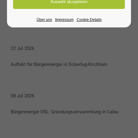
Abschlusskonferenz 2027
Über uns
Impressum
Cookie-Details
Ort: Raddusch
22 Jul 2026
Auftakt für Bürgerenergie in Doberlug-Kirchhain
08 Jul 2026
Bürgerenergie OSL: Gründungsversammlung in Calau