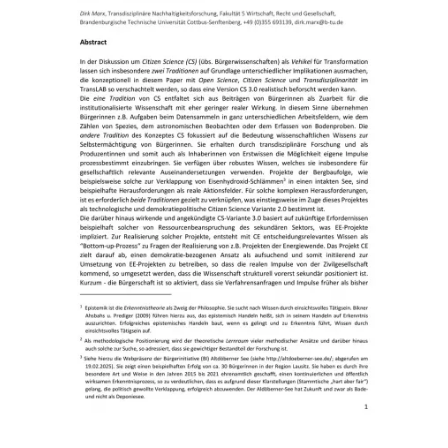
Kontaktieren Sie uns:
Anschrift
Brandenburgische Technische Universität
Cottbus - Senftenberg
Lehrstuhl Öffentliches Recht,
insbesondere Umwelt- und Planungsrecht
Fakultaet V, Raum 526, Lehrgebäude 10,
Erich-Weinert-Straße 1
03046 Cottbus