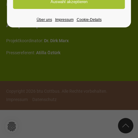
info@machmawatt.de
Über uns
Impressum
Cookie-Details
Ansprechpartner
Projektkoordinator:
Dr. Dirk Marx
Pressereferent:
Atilla Öztürk
Copyright 2026 btu Cottbus. Alle Rechte vorbehalten.
Impressum
Datenschutz