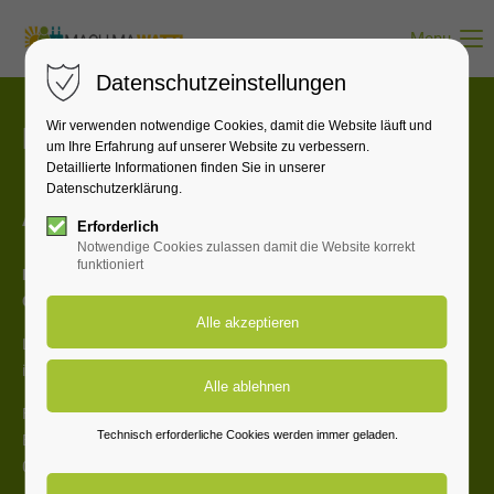
Menu
Datenschutzeinstellungen
Wir verwenden notwendige Cookies, damit die Website läuft und
Kontaktieren Sie uns:
um Ihre Erfahrung auf unserer Website zu verbessern.
Detaillierte Informationen finden Sie in unserer
Datenschutzerklärung.
Anschrift
Erforderlich
Notwendige Cookies zulassen damit die Website korrekt
funktioniert
Brandenburgische Technische Universität
Cottbus - Senftenberg
Lehrstuhl Öffentliches Recht,
insbesondere Umwelt- und Planungsrecht
Fakultaet V, Raum 526, Lehrgebäude 10,
Technisch erforderliche Cookies werden immer geladen.
Erich-Weinert-Straße 1
03046 Cottbus