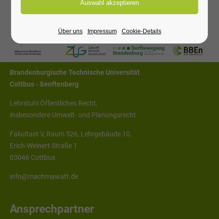
Kontaktieren Sie uns:
Über uns
Impressum
Cookie-Details
Anschrift
Brandenburgische Technische Universität
Cottbus - Senftenberg
Lehrstuhl Öffentliches Recht,
insbesondere Umwelt- und Planungsrecht
Fakultaet V, Raum 526, Lehrgebäude 10,
Erich-Weinert-Straße 1
03046 Cottbus
info@machmawatt.de
Ansprechpartner