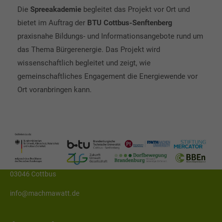
Die
Spreeakademie
begleitet das Projekt vor Ort und
bietet im Auftrag der
BTU Cottbus-Senftenberg
Kontaktieren Sie uns:
praxisnahe Bildungs- und Informationsangebote rund um
das Thema Bürgerenergie. Das Projekt wird
Anschrift
wissenschaftlich begleitet und zeigt, wie
gemeinschaftliches Engagement die Energiewende vor
Brandenburgische Technische Universität
Ort voranbringen kann.
Cottbus - Senftenberg
Lehrstuhl Öffentliches Recht,
insbesondere Umwelt- und Planungsrecht
Fakultaet V, Raum 526, Lehrgebäude 10,
Erich-Weinert-Straße 1
03046 Cottbus
info@machmawatt.de